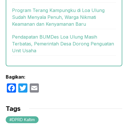
Program Terang Kampungku di Loa Ulung
Sudah Menyala Penuh, Warga Nikmati
Keamanan dan Kenyamanan Baru
Pendapatan BUMDes Loa Ulung Masih
Terbatas, Pemerintah Desa Dorong Penguatan
Unit Usaha
Bagikan:
F
T
E
a
w
m
c
itt
ail
Tags
e
er
DPRD Kaltim
b