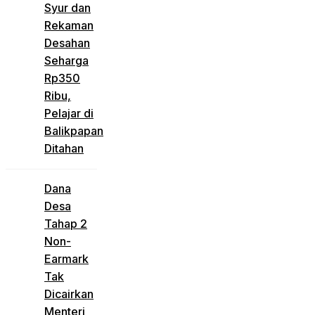
Syur dan
Rekaman
Desahan
Seharga
Rp350
Ribu,
Pelajar di
Balikpapan
Ditahan
Dana
Desa
Tahap 2
Non-
Earmark
Tak
Dicairkan
Menteri