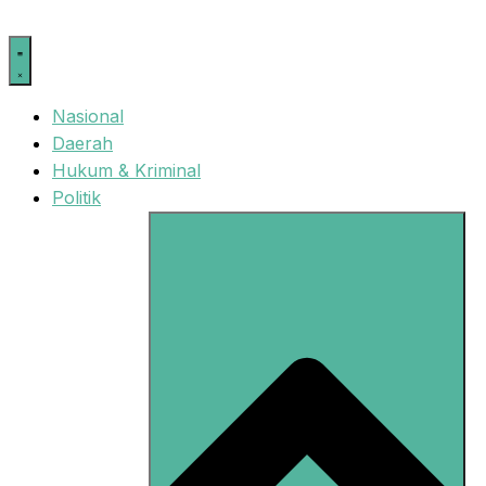
Langsung
ke
isi
Nasional
Daerah
Hukum & Kriminal
Politik