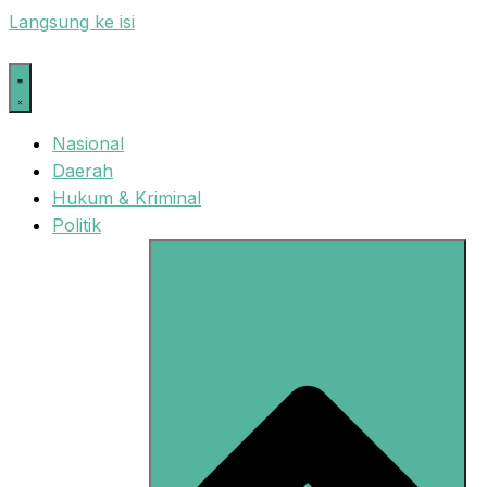
Langsung ke isi
Nasional
Daerah
Hukum & Kriminal
Politik