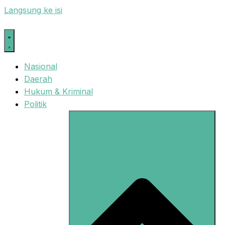
Langsung ke isi
Nasional
Daerah
Hukum & Kriminal
Politik