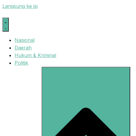
Langsung ke isi
Nasional
Daerah
Hukum & Kriminal
Politik