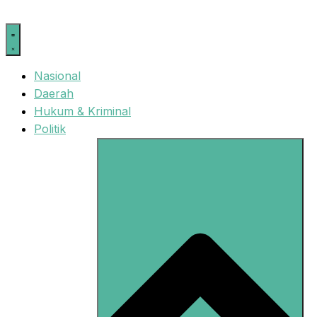
Langsung
ke
isi
Nasional
Daerah
Hukum & Kriminal
Politik