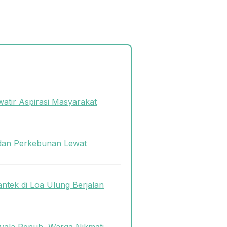
atir Aspirasi Masyarakat
dan Perkebunan Lewat
antek di Loa Ulung Berjalan
ala Penuh, Warga Nikmati