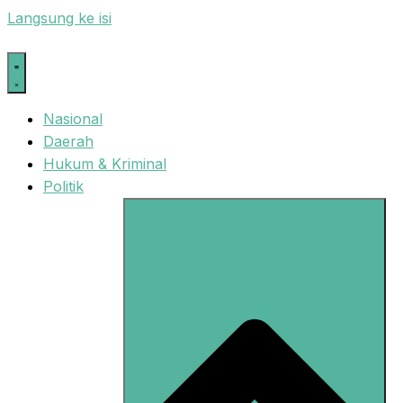
Langsung ke isi
Nasional
Daerah
Hukum & Kriminal
Politik