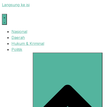
Langsung ke isi
Nasional
Daerah
Hukum & Kriminal
Politik