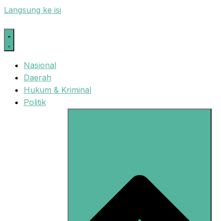
Langsung ke isi
Nasional
Daerah
Hukum & Kriminal
Politik