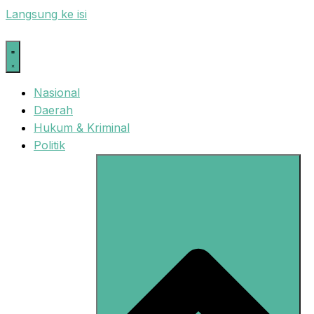
Langsung ke isi
Nasional
Daerah
Hukum & Kriminal
Politik