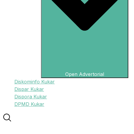
Open Advertorial
Diskominfo Kukar
Dispar Kukar
Dispora Kukar
DPMD Kukar