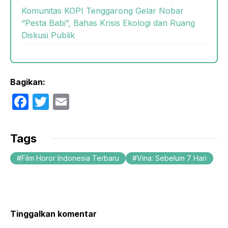
Komunitas KOPI Tenggarong Gelar Nobar
“Pesta Babi”, Bahas Krisis Ekologi dan Ruang
Diskusi Publik
Bagikan:
F
T
E
a
w
m
c
itt
ail
Tags
e
er
Film Horor Indonesia Terbaru
Vina: Sebelum 7 Hari
b
o
o
k
Tinggalkan komentar