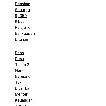
Desahan
Seharga
Rp350
Ribu,
Pelajar di
Balikpapan
Ditahan
Dana
Desa
Tahap 2
Non-
Earmark
Tak
Dicairkan
Menteri
Keuangan,