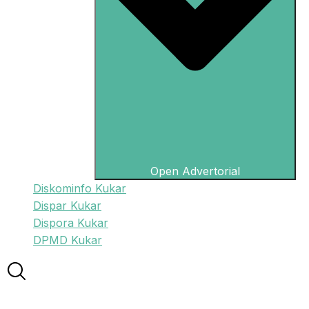
Open Advertorial
Diskominfo Kukar
Dispar Kukar
Dispora Kukar
DPMD Kukar