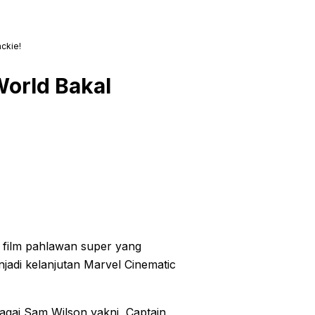
ckie!
World Bakal
 film pahlawan super yang
njadi kelanjutan Marvel Cinematic
agai Sam Wilson yakni, Captain