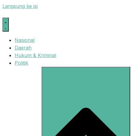
Langsung ke isi
Nasional
Daerah
Hukum & Kriminal
Politik