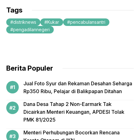
c
itt
ail
Tags
e
er
distriknews
Kukar
pencabulansantri
b
pengadilannegeri
o
o
k
Berita Populer
Jual Foto Syur dan Rekaman Desahan Seharga
Rp350 Ribu, Pelajar di Balikpapan Ditahan
Dana Desa Tahap 2 Non-Earmark Tak
Dicairkan Menteri Keuangan, APDESI Tolak
PMK 81/2025
Menteri Perhubungan Bocorkan Rencana