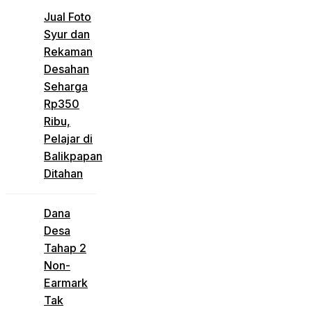
Jual Foto
Syur dan
Rekaman
Desahan
Seharga
Rp350
Ribu,
Pelajar di
Balikpapan
Ditahan
Dana
Desa
Tahap 2
Non-
Earmark
Tak