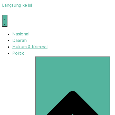
Langsung ke isi
Nasional
Daerah
Hukum & Kriminal
Politik