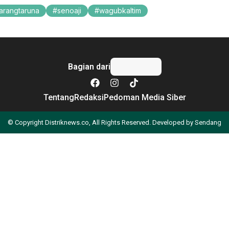
arangtaruna
senoaji
wagubkaltim
Bagian dari
Tentang
Redaksi
Pedoman Media Siber
© Copyright Distriknews.co, All Rights Reserved. Developed by
Sendang
Apa yang Anda cari?