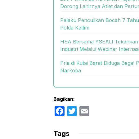
Dorong Lahirnya Atlet dan Per
Pelaku Penculikan Bocah 7 Tahun
Polda Kaltim
HSA Bersama YSEALI Tekankan 
Industri Melalui Webinar Internas
Pria di Kutai Barat Diduga Begal 
Narkoba
Bagikan:
F
T
E
a
w
m
c
itt
ail
Tags