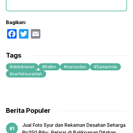
Bagikan:
F
T
E
a
w
m
c
itt
ail
Tags
e
er
distriknews
Kaltim
mersedes
Samarinda
b
sarifahsuraidah
o
o
k
Berita Populer
Jual Foto Syur dan Rekaman Desahan Seharga
Rp350 Ribu, Pelajar di Balikpapan Ditahan