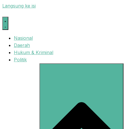
Langsung ke isi
Nasional
Daerah
Hukum & Kriminal
Politik