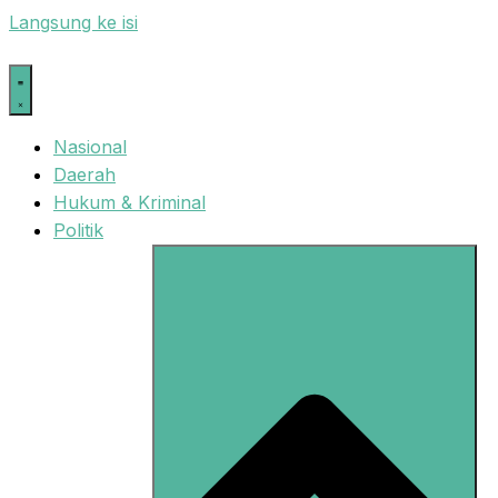
Langsung ke isi
Nasional
Daerah
Hukum & Kriminal
Politik