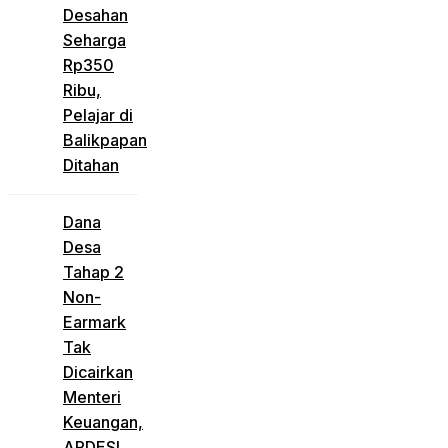
Desahan
Seharga
Rp350
Ribu,
Pelajar di
Balikpapan
Ditahan
Dana
Desa
Tahap 2
Non-
Earmark
Tak
Dicairkan
Menteri
Keuangan,
APDESI