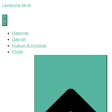
Langsung ke isi
Nasional
Daerah
Hukum & Kriminal
Politik