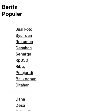
Berita
Populer
Jual Foto
Syur dan
Rekaman
Desahan
Seharga
Rp350
Ribu,
Pelajar di
Balikpapan
Ditahan
Dana
Desa