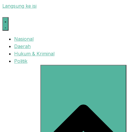
Langsung ke isi
Nasional
Daerah
Hukum & Kriminal
Politik