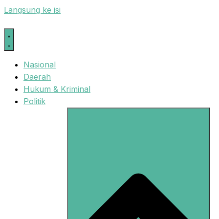
Langsung ke isi
Nasional
Daerah
Hukum & Kriminal
Politik