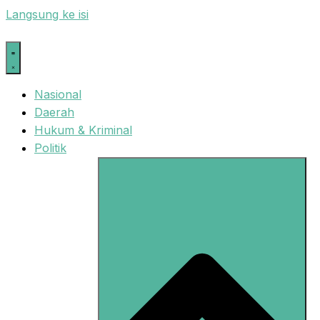
Langsung ke isi
Nasional
Daerah
Hukum & Kriminal
Politik