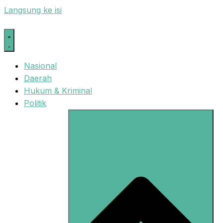
Langsung ke isi
Nasional
Daerah
Hukum & Kriminal
Politik