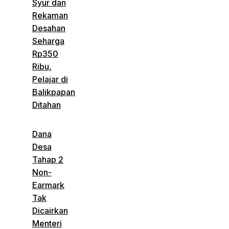
Syur dan
Rekaman
Desahan
Seharga
Rp350
Ribu,
Pelajar di
Balikpapan
Ditahan
Dana
Desa
Tahap 2
Non-
Earmark
Tak
Dicairkan
Menteri