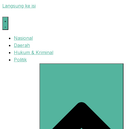
Langsung ke isi
Nasional
Daerah
Hukum & Kriminal
Politik