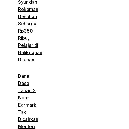
Syur dan
Rekaman
Desahan
Seharga
Rp350
Ribu,
Pelajar di
Balikpapan
Ditahan
Dana
Desa
Tahap 2
Non-
Earmark
Tak
Dicairkan
Menteri