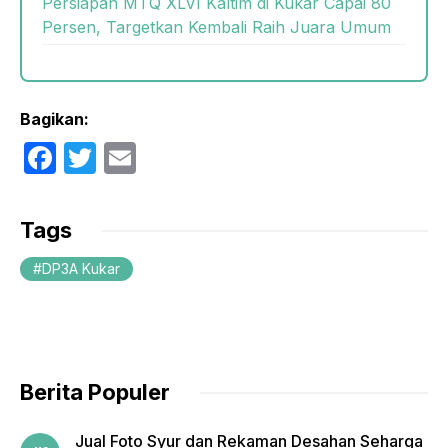
Persiapan MTQ XLVI Kaltim di Kukar Capai 80
Persen, Targetkan Kembali Raih Juara Umum
Bagikan:
F
T
E
a
w
m
c
itt
ail
Tags
e
er
DP3A Kukar
b
o
o
k
Berita Populer
Jual Foto Syur dan Rekaman Desahan Seharga