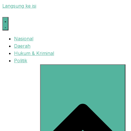
Langsung ke isi
Nasional
Daerah
Hukum & Kriminal
Politik