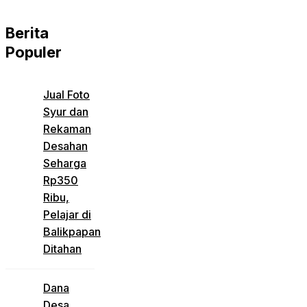
Berita
Populer
Jual Foto
Syur dan
Rekaman
Desahan
Seharga
Rp350
Ribu,
Pelajar di
Balikpapan
Ditahan
Dana
Desa