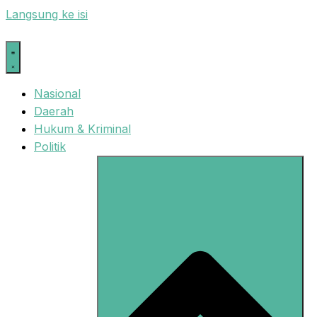
Langsung ke isi
Nasional
Daerah
Hukum & Kriminal
Politik