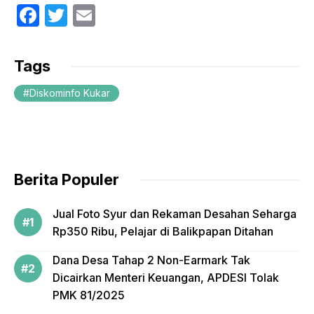
F
T
E
a
w
m
c
itt
ail
Tags
e
er
Diskominfo Kukar
b
o
o
k
Berita Populer
Jual Foto Syur dan Rekaman Desahan Seharga
Rp350 Ribu, Pelajar di Balikpapan Ditahan
Dana Desa Tahap 2 Non-Earmark Tak
Dicairkan Menteri Keuangan, APDESI Tolak
PMK 81/2025