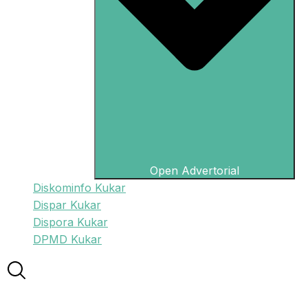
Open Advertorial
Diskominfo Kukar
Dispar Kukar
Dispora Kukar
DPMD Kukar