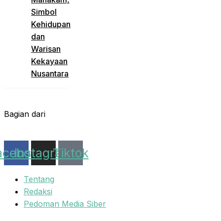
Simbol
Kehidupan
dan
Warisan
Kekayaan
Nusantara
Bagian dari
acebook
Instagram
Tiktok
Tentang
Redaksi
Pedoman Media Siber