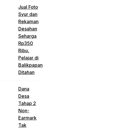
Jual Foto
Syur dan
Rekaman
Desahan
Seharga
Rp350
Ribu,
Pelajar di
Balikpapan
Ditahan
Dana
Desa
Tahap 2
Non-
Earmark
Tak