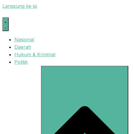
Langsung ke isi
Nasional
Daerah
Hukum & Kriminal
Politik