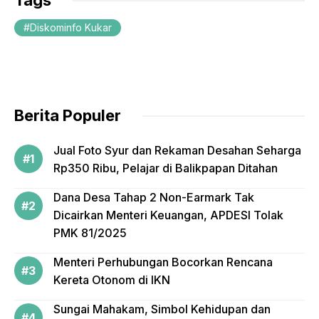
Tags
e
er
Diskominfo Kukar
b
o
o
k
Berita Populer
Jual Foto Syur dan Rekaman Desahan Seharga
Rp350 Ribu, Pelajar di Balikpapan Ditahan
Dana Desa Tahap 2 Non-Earmark Tak
Dicairkan Menteri Keuangan, APDESI Tolak
PMK 81/2025
Menteri Perhubungan Bocorkan Rencana
Kereta Otonom di IKN
Sungai Mahakam, Simbol Kehidupan dan