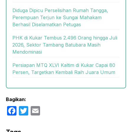
Diduga Dipicu Perselisihan Rumah Tangga,
Perempuan Terjun ke Sungai Mahakam
Berhasil Diselamatkan Petugas
PHK di Kukar Tembus 2.496 Orang hingga Juli
2026, Sektor Tambang Batubara Masih
Mendominasi
Persiapan MTQ XLVI Kaltim di Kukar Capai 80
Persen, Targetkan Kembali Raih Juara Umum
Bagikan:
F
T
E
a
w
m
c
itt
ail