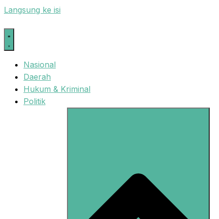
Langsung ke isi
Nasional
Daerah
Hukum & Kriminal
Politik