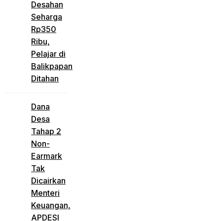
Desahan
Seharga
Rp350
Ribu,
Pelajar di
Balikpapan
Ditahan
Dana
Desa
Tahap 2
Non-
Earmark
Tak
Dicairkan
Menteri
Keuangan,
APDESI