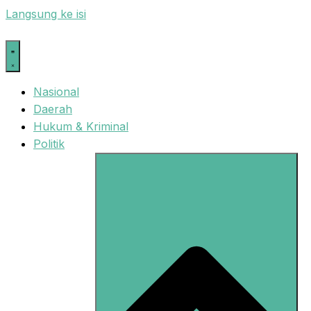
Langsung ke isi
Nasional
Daerah
Hukum & Kriminal
Politik