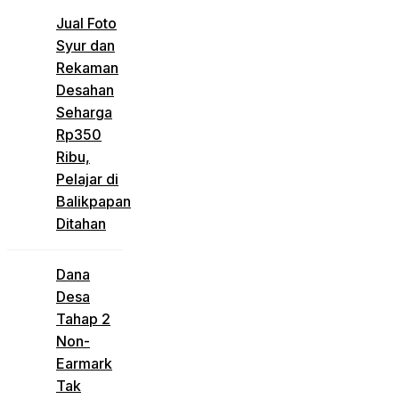
Jual Foto
Syur dan
Rekaman
Desahan
Seharga
Rp350
Ribu,
Pelajar di
Balikpapan
Ditahan
Dana
Desa
Tahap 2
Non-
Earmark
Tak