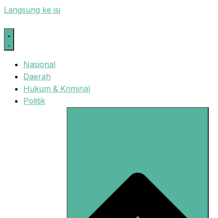
Langsung ke isi
Nasional
Daerah
Hukum & Kriminal
Politik