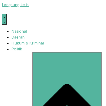
Langsung ke isi
Nasional
Daerah
Hukum & Kriminal
Politik