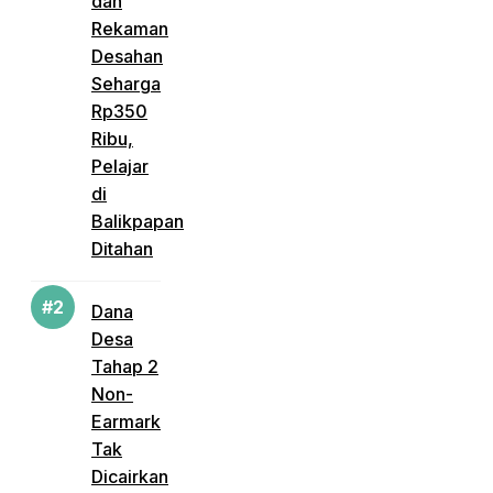
dan
Rekaman
Desahan
Seharga
Rp350
Ribu,
Pelajar
di
Balikpapan
Ditahan
Dana
Desa
Tahap 2
Non-
Earmark
Tak
Dicairkan