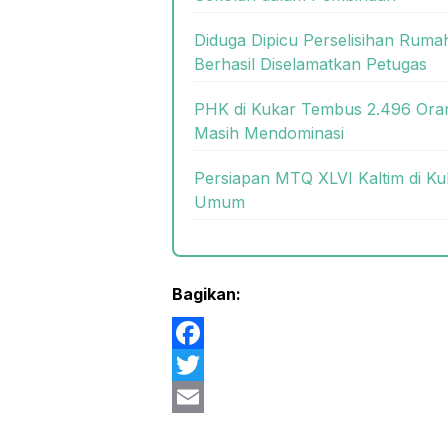
Diduga Dipicu Perselisihan Rum
Berhasil Diselamatkan Petugas
PHK di Kukar Tembus 2.496 Oran
Masih Mendominasi
Persiapan MTQ XLVI Kaltim di Ku
Umum
Bagikan:
F
a
T
c
w
E