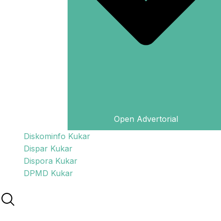
Open Advertorial
Diskominfo Kukar
Dispar Kukar
Dispora Kukar
DPMD Kukar