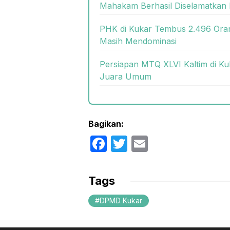
Mahakam Berhasil Diselamatkan 
PHK di Kukar Tembus 2.496 Oran
Masih Mendominasi
Persiapan MTQ XLVI Kaltim di Ku
Juara Umum
Bagikan:
F
T
E
a
w
m
c
itt
ail
Tags
e
er
DPMD Kukar
b
o