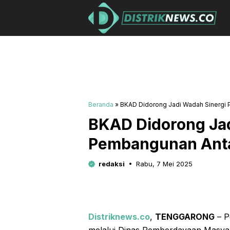
Beranda
»
BKAD Didorong Jadi Wadah Sinergi 
BKAD Didorong Jad
Pembangunan Anta
redaksi
Rabu, 7 Mei 2025
Distriknews.co
,
TENGGARONG
– P
melalui Dinas Pemberdayaan Masya