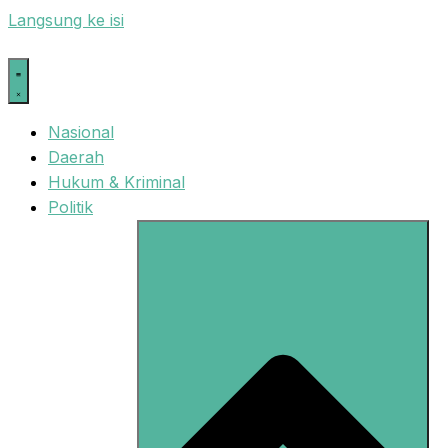
Langsung ke isi
Nasional
Daerah
Hukum & Kriminal
Politik