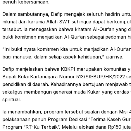
penuh kebersamaan.
Dalam sambutannya, Dafip mengajak seluruh hadirin untu
nikmat dan karunia Allah SWT sehingga dapat berkumpul
tersebut. Ia menegaskan bahwa khatam Al-Qur’an yang d
bukti komitmen menjadikan Al-Qur’an sebagai pedoman h
“Ini bukti nyata komitmen kita untuk menjadikan Al-Qur’an
bagi manusia, dalam setiap aspek kehidupan,” ujarnya.
Dafip menjelaskan bahwa KBKPI merupakan komunitas ya
Bupati Kutai Kartanegara Nomor 513/SK-BUP/HK/2022 se
pendidikan di daerah. Kehadirannya bertujuan menjawab ta
sekaligus membangun generasi muda Kukar yang cerdas se
spiritual.
Ia menambahkan, program tersebut sejalan dengan Mis
pelaksanaan penuh Program Dedikasi “Terima Kaseh Gur
Program “RT-Ku Terbaik”. Melalui alokasi dana Rp150 ju