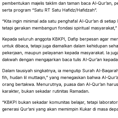
pembentukan majelis taklim dan taman baca Al-Qur’an, p
serta program “Satu RT Satu Hafidz/Hafidzah”.
“Kita ingin minimal ada satu penghafal Al-Qur’an di setiap
tetapi gerakan membangun fondasi spiritual masyarakat,”
Kepada seluruh anggota KBKPI, Dafip berpesan agar men
untuk dibaca, tetapi juga diamalkan dalam kehidupan sehar
pekerjaan, maupun pelayanan kepada masyarakat. Ia ju
dakwah dengan mengajarkan baca tulis Al-Qur’an kepada
Dalam tausiyah singkatnya, ia mengutip Surah Al-Baqarah a
fih, hudan lil muttaqin,” yang menegaskan bahwa Al-Qur’
orang bertakwa. Menurutnya, puasa dan Al-Qur’an haru
karakter, bukan sekadar rutinitas Ramadan.
“KBKPI bukan sekadar komunitas belajar, tetapi laborat
generasi Qur’ani yang akan memimpin Kukar di masa depa