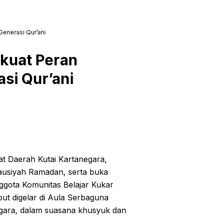
enerasi Qur’ani
kuat Peran
si Qur’ani
iat Daerah Kutai Kartanegara,
tausiyah Ramadan, serta buka
gota Komunitas Belajar Kukar
but digelar di Aula Serbaguna
egara, dalam suasana khusyuk dan