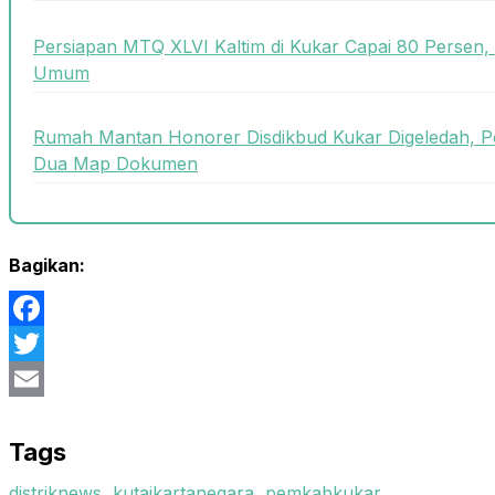
Persiapan MTQ XLVI Kaltim di Kukar Capai 80 Persen,
Umum
Rumah Mantan Honorer Disdikbud Kukar Digeledah, P
Dua Map Dokumen
Bagikan:
Facebook
Twitter
Email
Tags
distriknews
,
kutaikartanegara
,
pemkabkukar