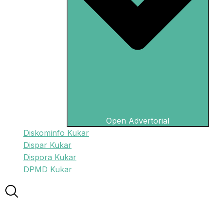
Open Advertorial
Diskominfo Kukar
Dispar Kukar
Dispora Kukar
DPMD Kukar