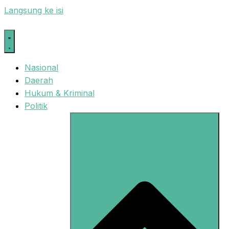
Langsung ke isi
Nasional
Daerah
Hukum & Kriminal
Politik