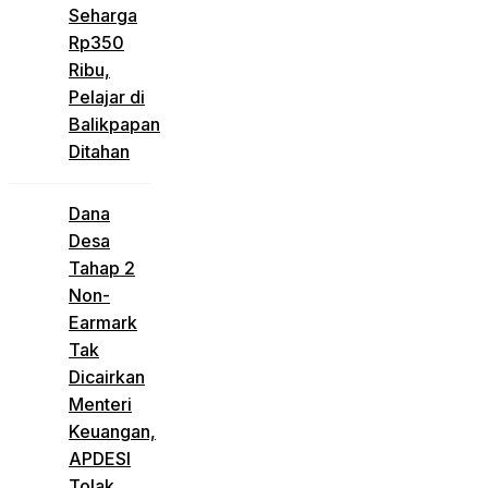
Seharga
Rp350
Ribu,
Pelajar di
Balikpapan
Ditahan
Dana
Desa
Tahap 2
Non-
Earmark
Tak
Dicairkan
Menteri
Keuangan,
APDESI
Tolak