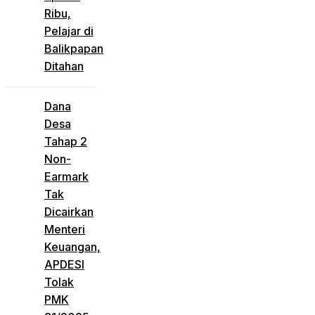
Ribu,
Pelajar di
Balikpapan
Ditahan
Dana
Desa
Tahap 2
Non-
Earmark
Tak
Dicairkan
Menteri
Keuangan,
APDESI
Tolak
PMK