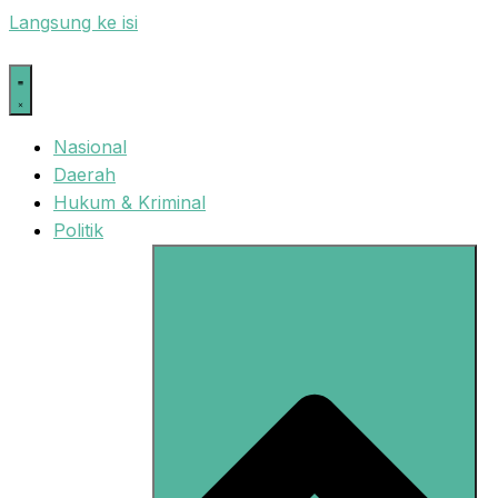
Langsung ke isi
Nasional
Daerah
Hukum & Kriminal
Politik