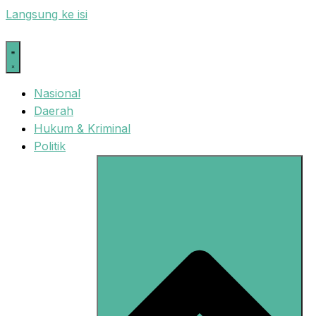
Langsung ke isi
Nasional
Daerah
Hukum & Kriminal
Politik