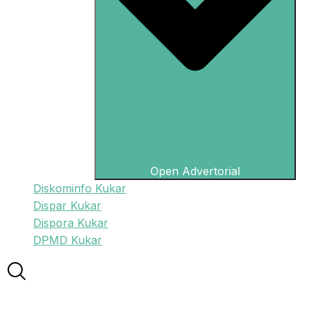
Open Advertorial
Diskominfo Kukar
Dispar Kukar
Dispora Kukar
DPMD Kukar