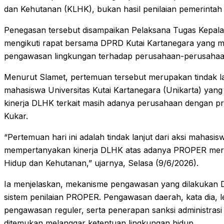
dan Kehutanan (KLHK), bukan hasil penilaian pemerintah
Penegasan tersebut disampaikan Pelaksana Tugas Kepala
mengikuti rapat bersama DPRD Kutai Kartanegara yang m
pengawasan lingkungan terhadap perusahaan-perusaha
Menurut Slamet, pertemuan tersebut merupakan tindak lan
mahasiswa Universitas Kutai Kartanegara (Unikarta) ya
kinerja DLHK terkait masih adanya perusahaan dengan p
Kukar.
“Pertemuan hari ini adalah tindak lanjut dari aksi mahasi
mempertanyakan kinerja DLHK atas adanya PROPER mera
Hidup dan Kehutanan,” ujarnya, Selasa (9/6/2026).
Ia menjelaskan, mekanisme pengawasan yang dilakukan
sistem penilaian PROPER. Pengawasan daerah, kata dia, 
pengawasan reguler, serta penerapan sanksi administras
ditemukan melanggar ketentuan lingkungan hidup.