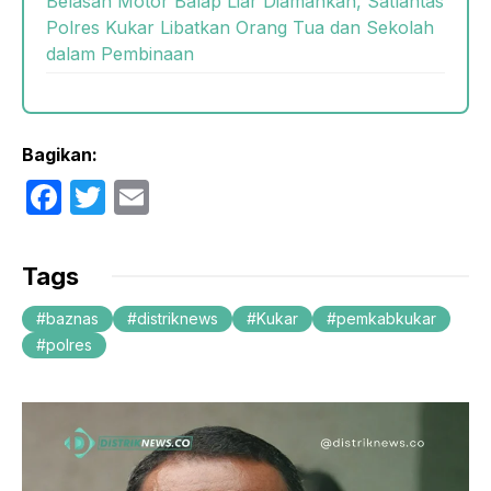
Belasan Motor Balap Liar Diamankan, Satlantas
Polres Kukar Libatkan Orang Tua dan Sekolah
dalam Pembinaan
Bagikan:
F
T
E
a
w
m
c
itt
ail
Tags
e
er
baznas
distriknews
Kukar
pemkabkukar
b
polres
o
o
k