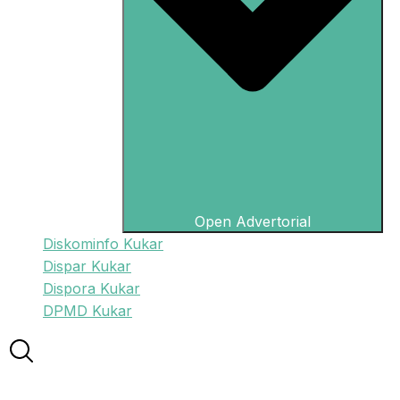
Open Advertorial
Diskominfo Kukar
Dispar Kukar
Dispora Kukar
DPMD Kukar