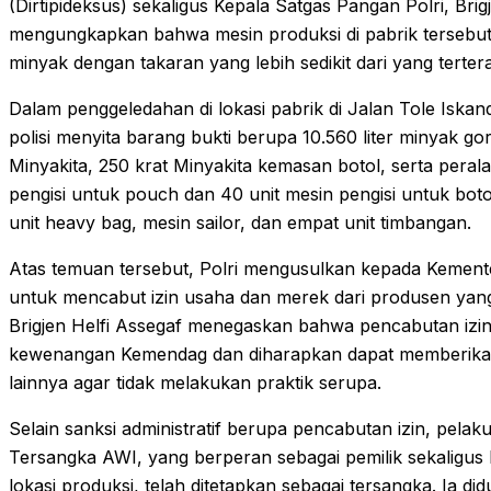
(Dirtipideksus) sekaligus Kepala Satgas Pangan Polri, Brig
mengungkapkan bahwa mesin produksi di pabrik tersebut 
minyak dengan takaran yang lebih sedikit dari yang terte
Dalam penggeledahan di lokasi pabrik di Jalan Tole Iska
polisi menyita barang bukti berupa 10.560 liter minyak 
Minyakita, 250 krat Minyakita kemasan botol, serta perala
pengisi untuk pouch dan 40 unit mesin pengisi untuk botol.
unit heavy bag, mesin sailor, dan empat unit timbangan.
Atas temuan tersebut, Polri mengusulkan kepada Kemen
untuk mencabut izin usaha dan merek dari produsen yan
Brigjen Helfi Assegaf menegaskan bahwa pencabutan izi
kewenangan Kemendag dan diharapkan dapat memberikan 
lainnya agar tidak melakukan praktik serupa.
Selain sanksi administratif berupa pencabutan izin, pelak
Tersangka AWI, yang berperan sebagai pemilik sekaligus
lokasi produksi, telah ditetapkan sebagai tersangka. Ia 