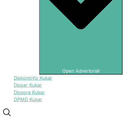
Open Advertorial
Diskominfo Kukar
Dispar Kukar
Dispora Kukar
DPMD Kukar