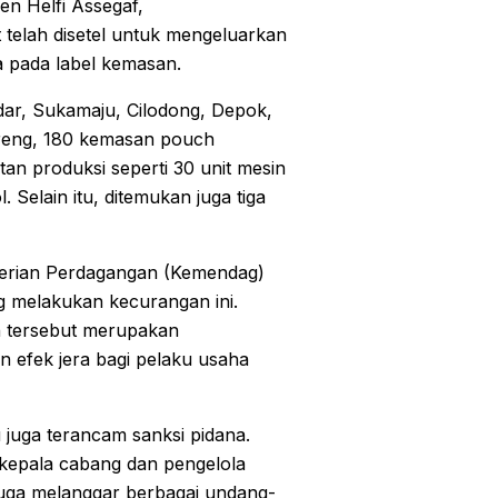
jen Helfi Assegaf,
telah disetel untuk mengeluarkan
ra pada label kemasan.
ndar, Sukamaju, Cilodong, Depok,
goreng, 180 kemasan pouch
tan produksi seperti 30 unit mesin
 Selain itu, ditemukan juga tiga
terian Perdagangan (Kemendag)
g melakukan kecurangan ini.
n tersebut merupakan
efek jera bagi pelaku usaha
u juga terancam sanksi pidana.
 kepala cabang dan pengelola
diduga melanggar berbagai undang-