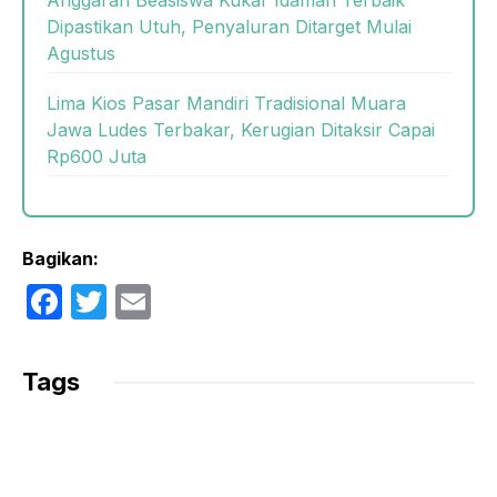
Anggaran Beasiswa Kukar Idaman Terbaik
Dipastikan Utuh, Penyaluran Ditarget Mulai
Agustus
Lima Kios Pasar Mandiri Tradisional Muara
Jawa Ludes Terbakar, Kerugian Ditaksir Capai
Rp600 Juta
Bagikan:
F
T
E
a
w
m
c
itt
ail
Tags
e
er
b
o